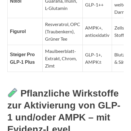
Guarana, Inulin,
Nixol
GLP-1++
weiterer
L-Glutamin
Darmge
Resveratrol, OPC
AMPK+,
Zellsch
(Traubenkern),
Figurol
antioxidativ
Stoffwe
Grüner Tee
Maulbeerblatt-
GLP-1+,
Blutzuc
Steiger Pro
Extrakt, Chrom,
AMPK±
& Sätti
GLP-1 Plus
Zimt
Pflanzliche Wirkstoffe
zur Aktivierung von GLP-
1 und/oder AMPK – mit
Evidenz-Level