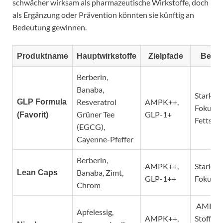
schwächer wirksam als pharmazeutische Wirkstoffe, doch
als Ergänzung oder Prävention könnten sie künftig an
Bedeutung gewinnen.
Produktname
Hauptwirkstoffe
Zielpfade
Beson
Berberin,
Banaba,
Starke 
Resveratrol
AMPK++,
GLP Formula
Fokus a
Grüner Tee
GLP-1+
(Favorit)
Fettsto
(EGCG),
Cayenne-Pfeffer
Berberin,
AMPK++,
Starker
Banaba, Zimt,
Lean Caps
GLP-1++
Fokus, g
Chrom
AMPK 
Apfelessig,
AMPK++,
Stoffwec