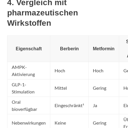
4. Vergleich mit
pharmazeutischen
Wirkstoffen
Eigenschaft
Berberin
Metformin
AMPK-
Hoch
Hoch
Ge
Aktivierung
GLP-1-
Mittel
Gering
H
Stimulation
Oral
Eingeschränkt¹
Ja
Ei
bioverfügbar
Üb
Nebenwirkungen
Keine
Gering
Er