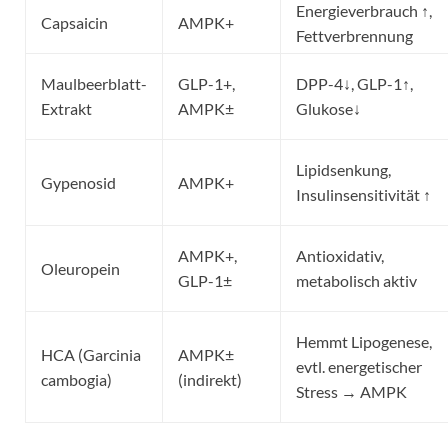
Energieverbrauch ↑,
Capsaicin
AMPK+
Fettverbrennung
Maulbeerblatt-
GLP-1+,
DPP-4↓, GLP-1↑,
Extrakt
AMPK±
Glukose↓
Lipidsenkung,
Gypenosid
AMPK+
Insulinsensitivität ↑
AMPK+,
Antioxidativ,
Oleuropein
GLP-1±
metabolisch aktiv
Hemmt Lipogenese,
HCA (Garcinia
AMPK±
evtl. energetischer
cambogia)
(indirekt)
Stress → AMPK